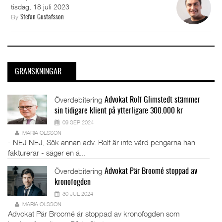
tisdag, 18 juli 2023
By
Stefan Gustafsson
GRANSKNINGAR
Överdebitering
Advokat Rolf Glimstedt stämmer
sin tidigare klient på ytterligare 300.000 kr
09 SEP 2024
MARIA OLSSON
- NEJ NEJ, Sök annan adv. Rolf är inte värd pengarna han
fakturerar - säger en ä...
Överdebitering
Advokat Pär Broomé stoppad av
kronofogden
30 JUL 2024
MARIA OLSSON
Advokat Pär Broomé är stoppad av kronofogden som