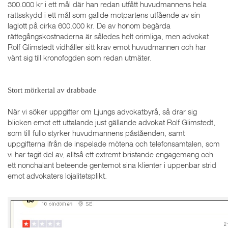
300.000 kr i ett mål där han redan utfått huvudmannens hela
rättsskydd i ett mål som gällde motpartens utfående av sin
laglott på cirka 600.000 kr. De av honom begärda
rättegångskostnaderna är således helt orimliga, men advokat
Rolf Glimstedt vidhåller sitt krav emot huvudmannen och har
vänt sig till kronofogden som redan utmäter.
Stort mörkertal av drabbade
När vi söker uppgifter om Ljungs advokatbyrå, så drar sig
blicken emot ett uttalande just gällande advokat Rolf Glimstedt,
som till fullo styrker huvudmannens påståenden, samt
uppgifterna ifrån de inspelade mötena och telefonsamtalen, som
vi har tagit del av, alltså ett extremt bristande engagemang och
ett nonchalant beteende gentemot sina klienter i uppenbar strid
emot advokaters lojalitetsplikt.