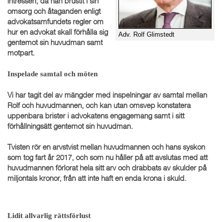
intressen, då han brustit i sin
omsorg och åtaganden enligt
advokatsamfundets regler om
hur en advokat skall förhålla sig
Adv. Rolf Glimstedt
gentemot sin huvudman samt
motpart.
Inspelade samtal och möten
Vi har tagit del av mängder med inspelningar av samtal mellan
Rolf och huvudmannen, och kan utan omsvep konstatera
uppenbara brister i advokatens engagemang samt i sitt
förhållningsätt gentemot sin huvudman.
Tvisten rör en arvstvist mellan huvudmannen och hans syskon
som tog fart år 2017, och som nu håller på att avslutas med att
huvudmannen förlorat hela sitt arv och drabbats av skulder på
miljontals kronor, från att inte haft en enda krona i skuld.
Lidit allvarlig rättsförlust