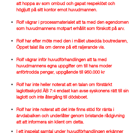
att hoppa av som ombud och gapat respeklöst och
högljutt på sitt kontor emot huvudmannen.
Rolf vägrar i processmaterialet att ta med den egendomen
som huvudmannens motpart erhållit som förskott på arv.
Rolf har efter möte med den i målet utsedda boutredaren,
Öppet talat illa om denne på ett raljerande vis.
Rolf vägrar inför huvudförhandlingen att ta med
huvudmannens egna uppgifter om till hans moder
anförtrodda pengar, uppgående till 950.000 kr
Rolf har inte heller noterat att en talan om förstärkt
laglottsskydd ÄB 7:4 endast kan avse syskonens rätt till sin
laglott och inte återgång till dödsboet.
Rolf har inte noterat att det inte finns stöd för ränta i
ärvdabalken och underlåter genom bristande rådgivning
att att informera sin klient om detta.
I ett inspelat samtal under huvudförhandlingen erkänner