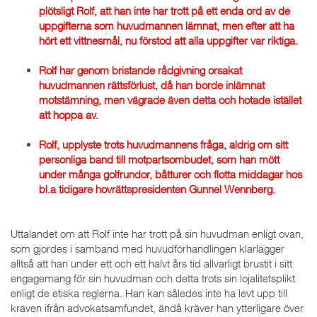
plötsligt Rolf, att han inte har trott på ett enda ord av de
uppgifterna som huvudmannen lämnat, men efter att ha
hört ett vittnesmål, nu förstod att alla uppgifter var riktiga.
Rolf har genom bristande rådgivning orsakat
huvudmannen rättsförlust, då han borde inlämnat
motstämning, men vägrade även detta och hotade istället
att hoppa av.
Rolf, upplyste trots huvudmannens fråga, aldrig om sitt
personliga band till motpartsombudet, som han mött
under många golfrundor, båtturer och flotta middagar hos
bl.a tidigare hovrättspresidenten Gunnel Wennberg.
Uttalandet om att Rolf inte har trott på sin huvudman enligt ovan,
som gjordes i samband med huvudförhandlingen klarlägger
alltså att han under ett och ett halvt års tid allvarligt brustit i sitt
engagemang för sin huvudman och detta trots sin lojalitetsplikt
enligt de etiska reglerna. Han kan således inte ha levt upp till
kraven ifrån advokatsamfundet, ändå kräver han ytterligare över