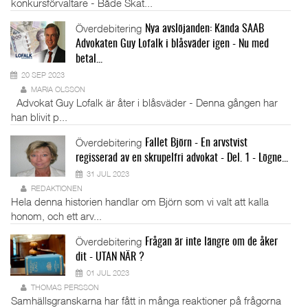
konkursförvaltare - Både Skat...
Överdebitering
Nya avslöjanden: Kända SAAB
Advokaten Guy Lofalk i blåsväder igen - Nu med
betal...
20 SEP 2023
MARIA OLSSON
Advokat Guy Lofalk är åter i blåsväder - Denna gången har
han blivit p...
Överdebitering
Fallet Björn - En arvstvist
regisserad av en skrupelfri advokat - Del. 1 - Lögne...
31 JUL 2023
REDAKTIONEN
Hela denna historien handlar om Björn som vi valt att kalla
honom, och ett arv...
Överdebitering
Frågan är inte längre om de åker
dit - UTAN NÄR ?
01 JUL 2023
THOMAS PERSSON
Samhällsgranskarna har fått in många reaktioner på frågorna