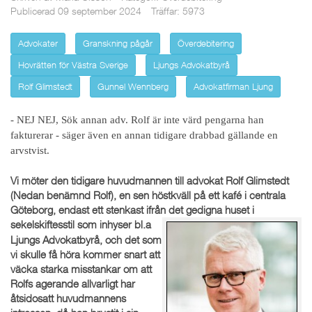
Publicerad 09 september 2024
Träffar: 5973
Advokater
Granskning pågår
Överdebitering
Hovrätten för Västra Sverige
Ljungs Advokatbyrå
Rolf Glimstedt
Gunnel Wennberg
Advokatfirman Ljung
- NEJ NEJ, Sök annan adv. Rolf är inte värd pengarna han
fakturerar - säger även en annan tidigare drabbad
gällande en
arvstvist
.
Vi möter den tidigare huvudmannen till advokat Rolf Glimstedt
(Nedan benämnd Rolf), en sen höstkväll på ett kafé i centrala
Göteborg, endast ett stenkast ifrån det gedigna huset i
sekelskiftesstil
som inhyser bl.a
Ljungs Advokatbyrå, och det som
vi skulle få höra kommer snart att
väcka starka misstankar om att
Rolfs agerande allvarligt har
åtsidosatt huvudmannens