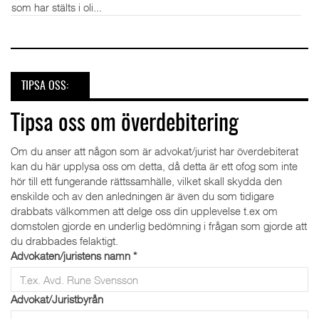
som har stälts i oli...
TIPSA OSS:
Tipsa oss om överdebitering
Om du anser att någon som är advokat/jurist har överdebiterat
kan du här upplysa oss om detta, då detta är ett ofog som inte
hör till ett fungerande rättssamhälle, vilket skall skydda den
enskilde och av den anledningen är även du som tidigare
drabbats välkommen att delge oss din upplevelse t.ex om
domstolen gjorde en underlig bedömning i frågan som gjorde att
du drabbades felaktigt.
Advokaten/juristens namn
*
Advokat/Juristbyrån