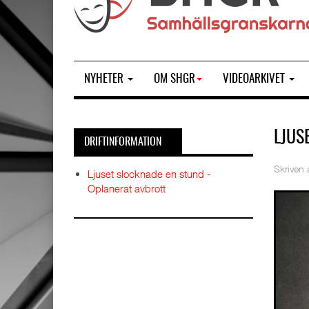
NYHETER
OM SHGR
VIDEOARKIVET
LJUS
DRIFTINFORMATION
Skriven
Ljuset slocknade en stund -
Oplanerat avbrott