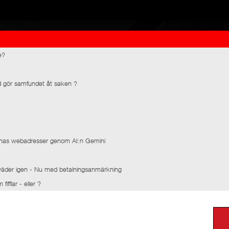
e?
d gör samfundet åt saken ?
rnas webadresser genom AI:n Gemini
väder igen - Nu med betalningsanmärkning
fflar - eller ?