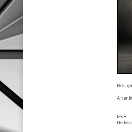
Beklagl
Allt är åt
MVH
Redakt