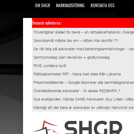
OM SHGR
MARKNADSFÖRING
KONTAKTA OSS
Senaste nyheterna :
Trovärdighet istället för bevis – en rättssäkerhetskris i Sverig
Sexköpsmål måste tas om – rätten inte domför ??
Se vår lista på advokater med betalningsanmärkningar - va
Samtyckeslag utan beviskrav = godtyckeslag
RIVE Juridiska byrå
Rättssäkerheten RIP - Halva livet stals ifrån Läkarna
Pressmeddelande – Google blockerar alla samhällsgranska
Överdebiterande advokater - Är dessa REDBARA ?
Nya avslöjanden: Kända SAAB Advokaten Guy Lofalk i blås
Märkligt att det bara är advokater av utländsk härkomst som fi