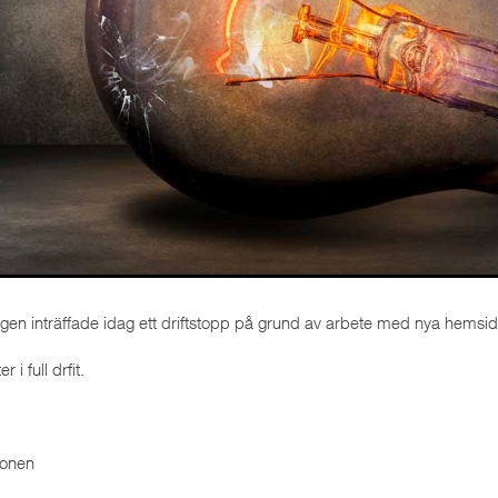
igen inträffade idag ett driftstopp på grund av arbete med nya hemsi
er i full drfit.
ionen