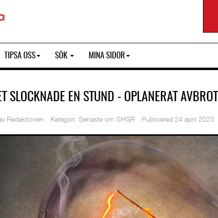
TIPSA OSS
SÖK
MINA SIDOR
ET SLOCKNADE EN STUND - OPLANERAT AVBROT
 av
Redaktionen
Kategori:
Senaste om SHGR
Publicerad 24 april 2023