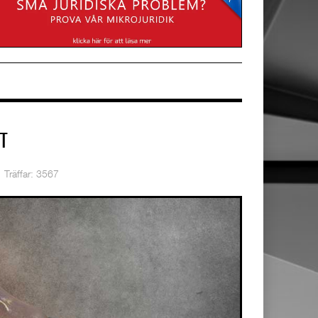
T
Träffar: 3567