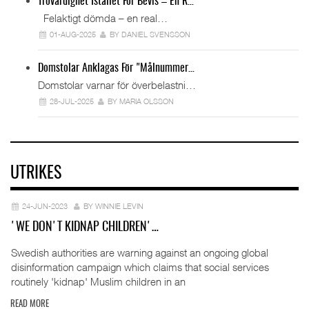
Trovärdighet Istället För Bevis – En R…
Felaktigt dömda – en real…
01-AUG-2025
BY DANIEL SVENSSON
Domstolar Anklagas För "målnummer…
Domstolar varnar för överbelastni…
28-JUL-2025
BY MARIA OLSSON
UTRIKES
24-JUN-2023
BY WINNIE LEVIN
'WE DON'T KIDNAP CHILDREN'…
Swedish authorities are warning against an ongoing global
disinformation campaign which claims that social services
routinely 'kidnap' Muslim children in an
READ MORE