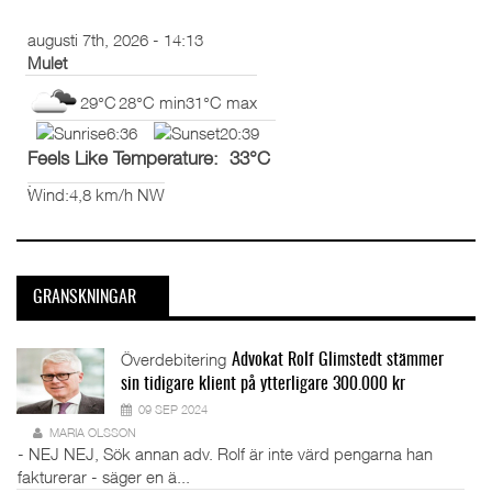
augusti 7th, 2026 - 14:13
Mulet
29°C
28°C min
31°C max
6:36
20:39
Feels Like Temperature: 33°C
;
Wind:
4,8 km/h NW
GRANSKNINGAR
Överdebitering
Advokat Rolf Glimstedt stämmer
sin tidigare klient på ytterligare 300.000 kr
09 SEP 2024
MARIA OLSSON
- NEJ NEJ, Sök annan adv. Rolf är inte värd pengarna han
fakturerar - säger en ä...