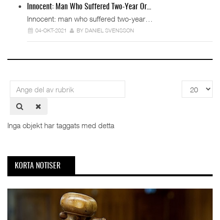
Innocent: Man Who Suffered Two-Year Or…
Innocent: man who suffered two-year…
04-OKT-2021
BY DANIEL SVENSSON
Ange
Visa
del
#
av
rubrik
Inga objekt har taggats med detta
KORTA NOTISER