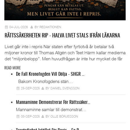
04-JUL-2026
BY REDAKTIONEN
RÄTTSSÄKERHETEN RIP - HALVA LIVET STALS IFRÅN LÄKARNA
Livet går inte i repris När staten efter fyrtiotvå år betalar två
miljoner kronor till Thomas Allgén och Teet Härm kallar medierna
det “miljonbelopp”. Men huvudfrågan är inte hur mycket de får
READ MORE
De Fall Kronofogden Vill Dölja - SHGR …
Bakom Kronofogdens stän…
25-SEP-2025
BY DANIEL SVENSSON
Mannaminne Demonstrerar För Rättssäker…
Mannaminne samlar till demonstrat…
03-SEP-2025
BY OLLE BÖRJESSON