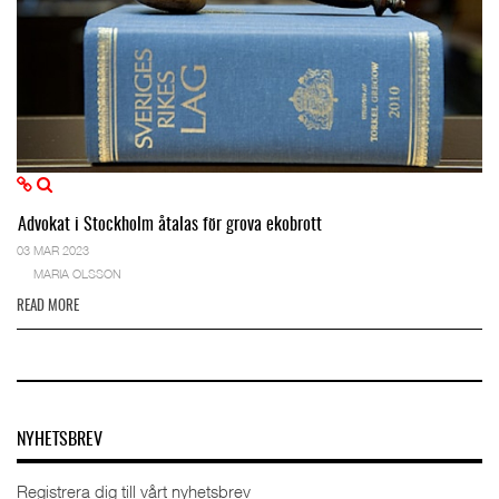
Advokat i Stockholm åtalas för grova ekobrott
03 MAR 2023
MARIA OLSSON
READ MORE
NYHETSBREV
Registrera dig till vårt nyhetsbrev