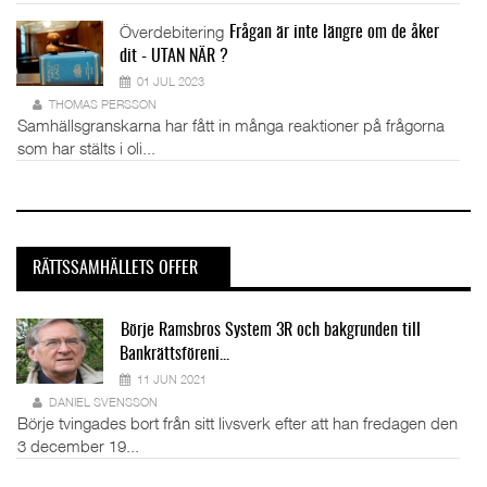
Överdebitering
Frågan är inte längre om de åker
dit - UTAN NÄR ?
01 JUL 2023
THOMAS PERSSON
Samhällsgranskarna har fått in många reaktioner på frågorna
som har stälts i oli...
RÄTTSSAMHÄLLETS OFFER
Börje Ramsbros System 3R och bakgrunden till
Bankrättsföreni...
11 JUN 2021
DANIEL SVENSSON
Börje tvingades bort från sitt livsverk efter att han fredagen den
3 december 19...