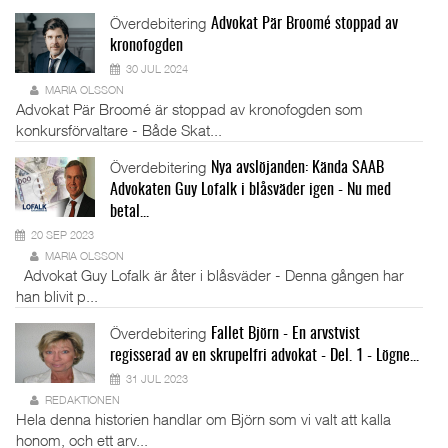
Överdebitering
Advokat Pär Broomé stoppad av
kronofogden
30 JUL 2024
MARIA OLSSON
Advokat Pär Broomé är stoppad av kronofogden som
konkursförvaltare - Både Skat...
Överdebitering
Nya avslöjanden: Kända SAAB
Advokaten Guy Lofalk i blåsväder igen - Nu med
betal...
20 SEP 2023
MARIA OLSSON
Advokat Guy Lofalk är åter i blåsväder - Denna gången har
han blivit p...
Överdebitering
Fallet Björn - En arvstvist
regisserad av en skrupelfri advokat - Del. 1 - Lögne...
31 JUL 2023
REDAKTIONEN
Hela denna historien handlar om Björn som vi valt att kalla
honom, och ett arv...