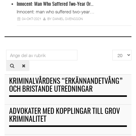
Innocent: Man Who Suffered Two-Year Or…
Innocent: man who suffered two-year…
04-OKT-2021
BY DANIEL SVENSSON
Ange
Visa
del
#
av
rubrik
KRIMINALVÅRDENS “ERKÄNNANDETVÅNG”
OCH BRISTANDE UTREDNINGAR
ADVOKATER MED KOPPLINGAR TILL GROV
KRIMINALITET