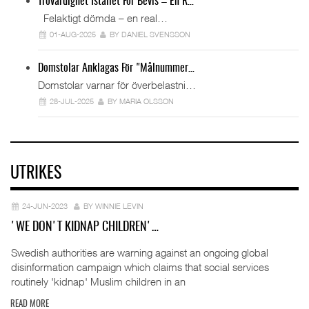
Trovärdighet Istället För Bevis – En R…
Felaktigt dömda – en real…
01-AUG-2025
BY DANIEL SVENSSON
Domstolar Anklagas För "målnummer…
Domstolar varnar för överbelastni…
28-JUL-2025
BY MARIA OLSSON
UTRIKES
24-JUN-2023
BY WINNIE LEVIN
'WE DON'T KIDNAP CHILDREN'…
Swedish authorities are warning against an ongoing global
disinformation campaign which claims that social services
routinely 'kidnap' Muslim children in an
READ MORE