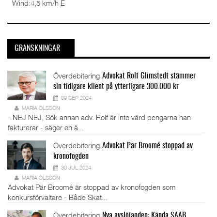
Wind:
4,5 km/h E
GRANSKNINGAR
Överdebitering
Advokat Rolf Glimstedt stämmer
sin tidigare klient på ytterligare 300.000 kr
09 SEP 2024
MARIA OLSSON
- NEJ NEJ, Sök annan adv. Rolf är inte värd pengarna han
fakturerar - säger en ä...
Överdebitering
Advokat Pär Broomé stoppad av
kronofogden
30 JUL 2024
MARIA OLSSON
Advokat Pär Broomé är stoppad av kronofogden som
konkursförvaltare - Både Skat...
Överdebitering
Nya avslöjanden: Kända SAAB