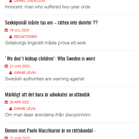
DANIEL SVENSSON
Innocent: man who suffered two-year orde
Sexköpsmål måste tas om – rätten inte domför ??
18 JUL 2023
REDAKTIONEN
Göteborgs tingsrätt måste pröva ett sexk
'We don't kidnap children': Why Sweden is worri
24 JUN 2023
WINNIE LEVIN
Swedish authorities are warning against
Märkligt att det bara är advokater av utländsk
26 APR 2022
WINNIE LEVIN
Om man läser ärendena ifrån disciplinnöm
Domen mot Paolo Macchiarini är en rättskandal -
21 JUN 2023