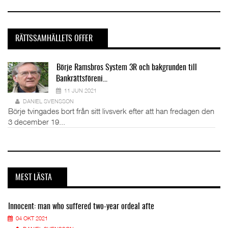
RÄTTSSAMHÄLLETS OFFER
Börje Ramsbros System 3R och bakgrunden till
Bankrättsföreni...
11 JUN 2021
DANIEL SVENSSON
Börje tvingades bort från sitt livsverk efter att han fredagen den
3 december 19...
MEST LÄSTA
Innocent: man who suffered two-year ordeal afte
04 OKT 2021