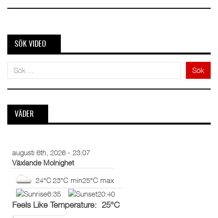
SÖK VIDEO
Sök
VÄDER
augusti 6th, 2026 - 23:07
Växlande Molnighet
24°C
23°C min
25°C max
6:35
20:40
Feels Like Temperature: 25°C
;