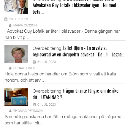
Advokaten Guy Lofalk i blåsväder igen - Nu med
betal...
20 SEP 2023
MARIA OLSSON
Advokat Guy Lofalk är åter i blåsväder - Denna gången har
han blivit p...
Överdebitering
Fallet Björn - En arvstvist
regisserad av en skrupelfri advokat - Del. 1 - Lögne...
31 JUL 2023
REDAKTIONEN
Hela denna historien handlar om Björn som vi valt att kalla
honom, och ett arv...
Överdebitering
Frågan är inte längre om de åker
dit - UTAN NÄR ?
01 JUL 2023
THOMAS PERSSON
Samhällsgranskarna har fått in många reaktioner på frågorna
som har stälts i oli...